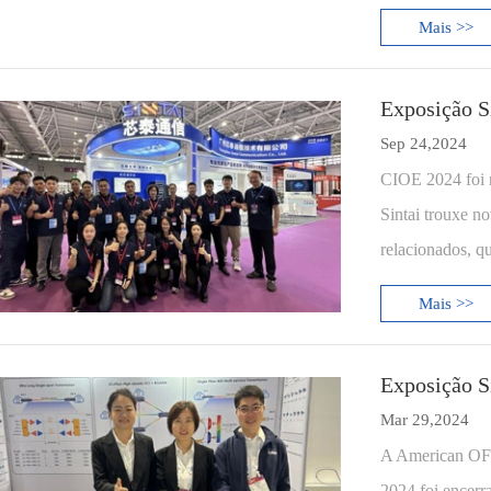
Mais >>
Exposição S
Sep 24,2024
CIOE 2024 foi r
Sintai trouxe n
relacionados, qu
Mais >>
Exposição S
Mar 29,2024
A American OFC
2024 foi encer