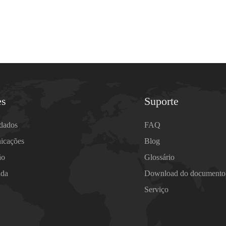
es
Suporte
 dados
FAQ
icações
Blog
ão
Glossário
ada
Download do documento
Serviço