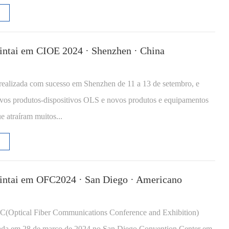
intai em CIOE 2024 · Shenzhen · China
ealizada com sucesso em Shenzhen de 11 a 13 de setembro, e
ovos produtos-dispositivos OLS e novos produtos e equipamentos
e atraíram muitos...
intai em OFC2024 · San Diego · Americano
(Optical Fiber Communications Conference and Exhibition)
rada em 28 de março de 2024 no San Diego Convention Center em