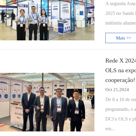
A segunda Asia 
2025 no Sands 
indústria altame
Mais >>
Rede X 2024
OLS na expo
cooperação!
Oct 21,2024
De 8 a 10 de o
programado, e a
DCI e OLS e pla
em...