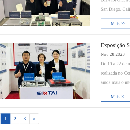
San Diego, Cali
Mais >>
Exposição Si
Nov 28,2023
De 19 a 22 de n
realizada no Cen
ainda mais o in
Mais >>
1
2
3
»