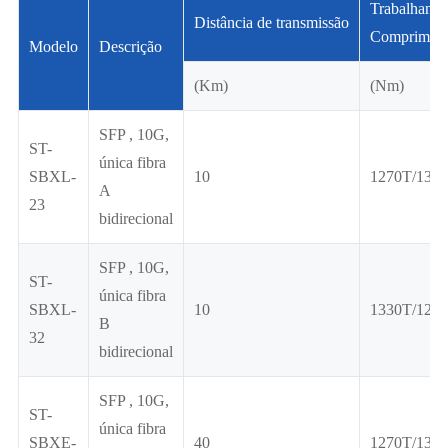
Trabalhand
Distância de transmissão
Compriment
Modelo
Descrição
(Km)
(Nm)
SFP , 10G,
ST-
única fibra
SBXL-
10
1270T/133
A
23
bidirecional
SFP , 10G,
ST-
única fibra
SBXL-
10
1330T/127
B
32
bidirecional
SFP , 10G,
ST-
única fibra
SBXE-
40
1270T/133