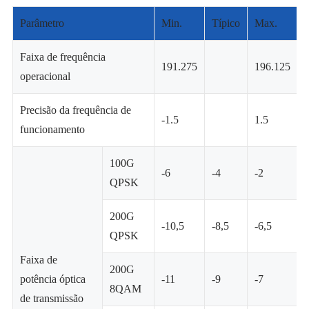
Parâmetro
Min.
Típico
Max.
Faixa de frequência
191.275
196.125
operacional
Precisão da frequência de
-1.5
1.5
funcionamento
100G
-6
-4
-2
QPSK
200G
-10,5
-8,5
-6,5
QPSK
Faixa de
200G
potência óptica
-11
-9
-7
8QAM
de transmissão