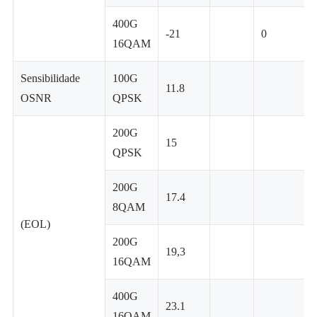
400G
-21
0
16QAM
Sensibilidade
100G
11.8
OSNR
QPSK
200G
15
QPSK
200G
17.4
8QAM
(EOL)
200G
19,3
16QAM
400G
23.1
16QAM