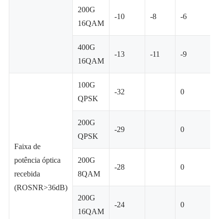
200G
-10
-8
-6
16QAM
400G
-13
-11
-9
16QAM
100G
-32
0
QPSK
200G
-29
0
QPSK
Faixa de
potência óptica
200G
-28
0
recebida
8QAM
(ROSNR>36dB)
200G
-24
0
16QAM