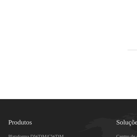
Produtos
Soluçõ
Plataforma DWDM/CWDM
Centro de