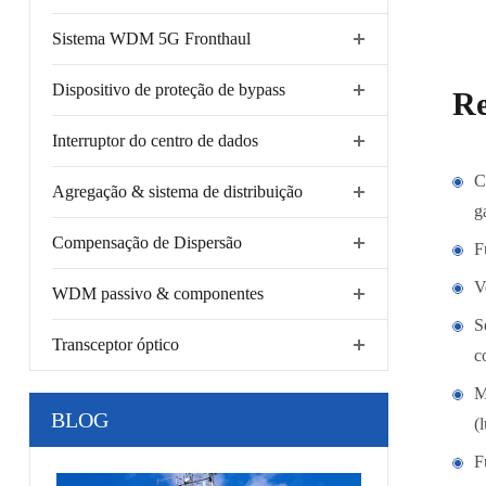
Sistema WDM 5G Fronthaul
Dispositivo de proteção de bypass
Re
Interruptor do centro de dados
C
Agregação & sistema de distribuição
g
Compensação de Dispersão
F
V
WDM passivo & componentes
S
Transceptor óptico
c
M
BLOG
(
F