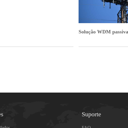
Solução WDM passiva
es
Suporte
 dados
FAQ