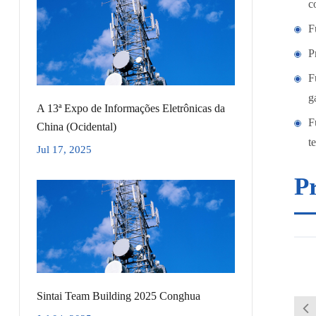
c
F
P
F
g
A 13ª Expo de Informações Eletrônicas da
F
China (Ocidental)
t
Jul 17, 2025
Pr
Sintai Team Building 2025 Conghua