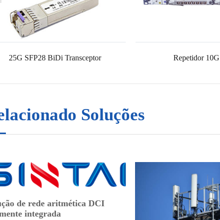
25G SFP28 BiDi Transceptor
Repetidor 10
elacionado Soluções
ução de rede aritmética DCI
amente integrada