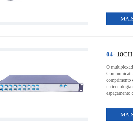
MAI
04-
18CH
O multiplexa
Communication
comprimento 
na tecnologia 
espaçamento d
MAI