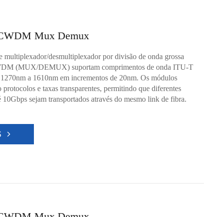
CWDM Mux Demux
 multiplexador/desmultiplexador por divisão de onda grossa
M (MUX/DEMUX) suportam comprimentos de onda ITU-T
e 1270nm a 1610nm em incrementos de 20nm. Os módulos
otocolos e taxas transparentes, permitindo que diferentes
é 10Gbps sejam transportados através do mesmo link de fibra.
S
CWDM Mux Demux