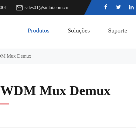
7001
sales01@sintai.com.cn
Produtos
Soluções
Suporte
M Mux Demux
WDM Mux Demux