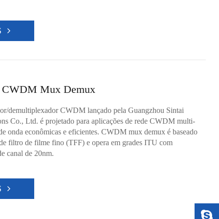
S
 CWDM Mux Demux
dor/demultiplexador CWDM lançado pela Guangzhou Sintai
s Co., Ltd. é projetado para aplicações de rede CWDM multi-
de onda econômicas e eficientes. CWDM mux demux é baseado
de filtro de filme fino (TFF) e opera em grades ITU com
e canal de 20nm.
S