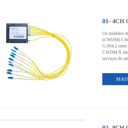
01-
4CH 
Os módulos de
(CWDM) CWD
G.694.2 entr
CWDM/X são pr
serviços de at
MAI
02-
8CH 