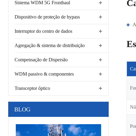
Ca
Sistema WDM 5G Fronthaul
Dispositivo de proteção de bypass
A
Interruptor do centro de dados
Es
Agregação & sistema de distribuição
Compensação de Dispersão
Ca
WDM passivo & componentes
Fu
Transceptor óptico
Nú
BLOG
Po