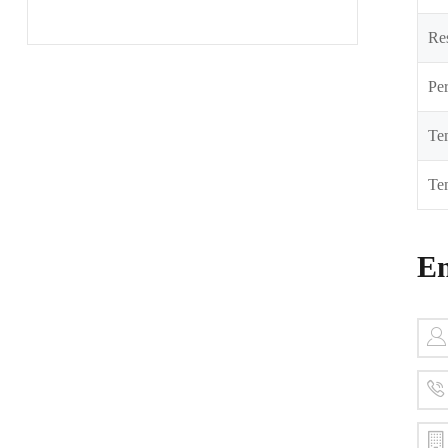
Res
Per
Tem
Tem
En