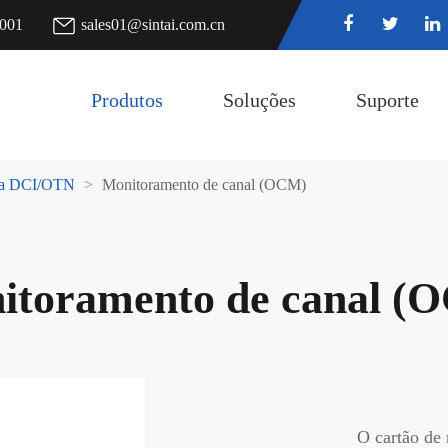
7001
sales01@sintai.com.cn
Produtos
Soluções
Suporte
ca DCI/OTN
Monitoramento de canal (OCM)
itoramento de canal (
O cartão de