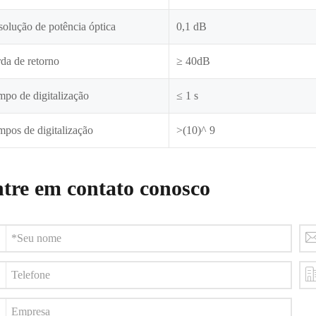
olução de potência óptica
0,1 dB
da de retorno
≥ 40dB
po de digitalização
≤ 1 s
pos de digitalização
>(10)^ 9
tre em contato conosco