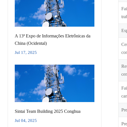
Fa
tra
Es
A 13ª Expo de Informações Eletrônicas da
China (Ocidental)
Cen
co
Jul 17, 2025
Re
cen
Fai
can
Pre
Sintai Team Building 2025 Conghua
Jul 04, 2025
Pre