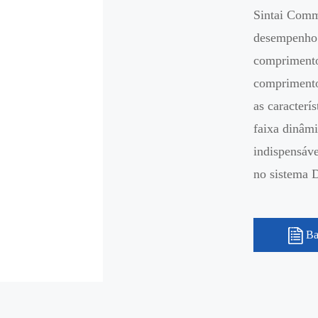
Sintai Commu
desempenho 
comprimento 
compriment
as caracterís
faixa dinâmi
indispensáv
no sistem
Ba