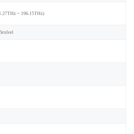
91.27THz ~ 196.15THz)
lexível