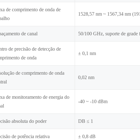
ixa de comprimento de onda de
1528,57 nm ~ 1567,34 nm (1
balho
paçamento de canal
50/100 GHz, suporte de grade f
tro de precisão de detecção de
± 0,1 nm
mprimento de onda
solução de comprimento de onda
0,02 nm
tral
xa de monitoramento de energia do
-40 ~ -10 dBm
al
cisão absoluta do poder
DB ≤ 1
cisão de potência relativa
± 0,8 dB