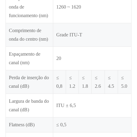
onda de
1260 ~ 1620
funcionamento (nm)
Comprimento de
Grade ITU-T
onda do centro (nm)
Espaçamento de
20
canal (nm)
Perda de inserção do
≤
≤
≤
≤
≤
≤
canal (dB)
0,8
1.2
1.8
2.6
4.5
5.0
Largura de banda do
ITU ± 6,5
canal (dB)
Flatness (dB)
≤ 0,5