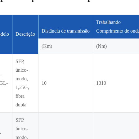
Trabalhando
Distância de transmissão
Comprimento de ond
delo
Descrição
(Km)
(Nm)
SFP,
único-
-
modo,
GL-
10
1310
1,25G,
fibra
dupla
SFP,
único-
-
modo,