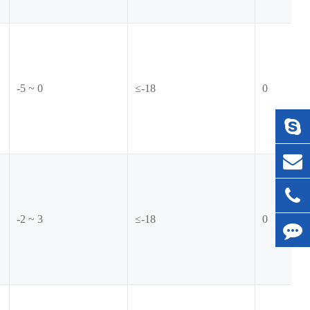
-5 ~ 0
≤-18
0
-2 ~ 3
≤-18
0