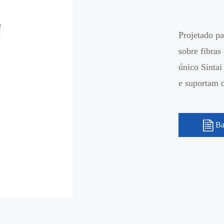
Projetado p
sobre fibras
único Sinta
e suportam d
Ba