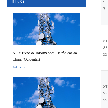
BLOG
SS
31
ST
SS
A 13ª Expo de Informações Eletrônicas da
55
China (Ocidental)
Jul 17, 2025
ST
SS
55