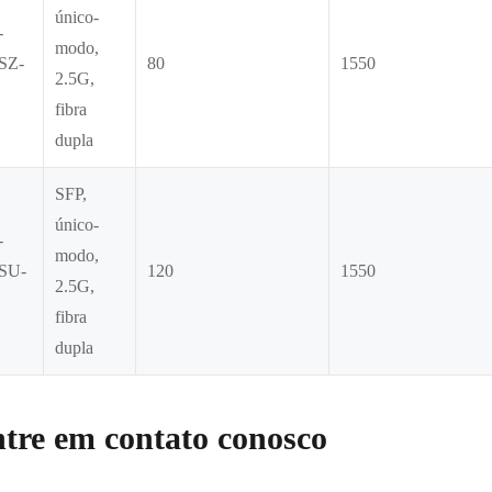
único-
-
modo,
SZ-
80
1550
2.5G,
fibra
dupla
SFP,
único-
-
modo,
SU-
120
1550
2.5G,
fibra
dupla
tre em contato conosco