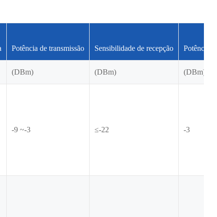
a
Potência de transmissão
Sensibilidade de recepção
Potência d
(DBm)
(DBm)
(DBm)
-9 ~-3
≤-22
-3