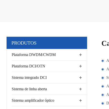
Ca
PRODUTOS
Plataforma DWDM/CWDM
A
Plataforma DCI/OTN
A
Sistema integrado DCI
S
A
Sistema de linha aberta
A
Sistema amplificador óptico
D