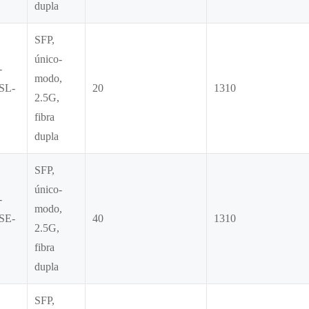
dupla
SFP,
único-
-
modo,
SL-
20
1310
2.5G,
fibra
dupla
SFP,
único-
-
modo,
SE-
40
1310
2.5G,
fibra
dupla
SFP,