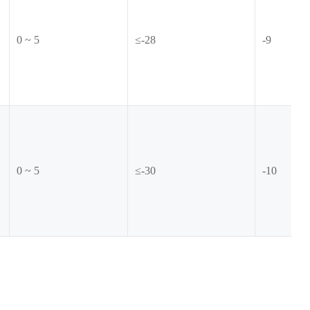
0 ~ 5
≤-28
-9
0 ~ 5
≤-30
-10