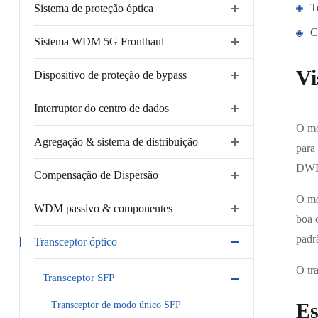
T
Sistema de proteção óptica
C
Sistema WDM 5G Fronthaul
Vi
Dispositivo de proteção de bypass
Interruptor do centro de dados
O mó
Agregação & sistema de distribuição
para
DW
Compensação de Dispersão
O mó
WDM passivo & componentes
boa 
padr
Transceptor óptico
O tr
Transceptor SFP
Es
Transceptor de modo único SFP