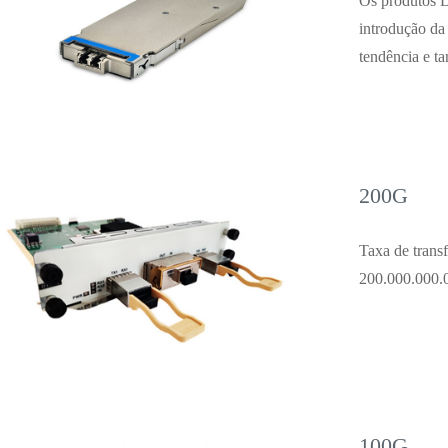
Os produtos 
introdução d
tendência e ta
200G
Taxa de trans
200.000.000.0
100G