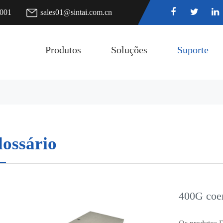
7001
sales01@sintai.com.cn
Produtos
Soluções
Suporte
lossário
400G coe