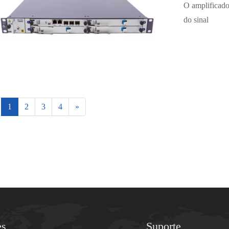
O amplificado
do sinal
1
2
3
4
»
es
Suporte