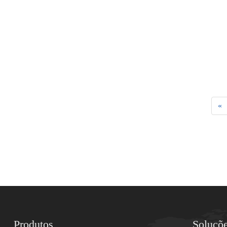
«
Produtos
Soluçõ