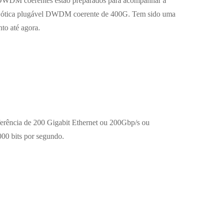
DWDM coerentes estão preparados para acompanhar a
a ótica plugável DWDM coerente de 400G. Tem sido uma
nto até agora.
ferência de 200 Gigabit Ethernet ou 200Gbp/s ou
00 bits por segundo.