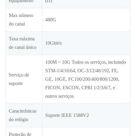
equipamento
(D)
Max número
480G
do canal
Taxa máxima
10Gbit/s
de canal único
100M ~ 10G Todos os serviços, incluindo
STM-1/4/16/64, OC-3/12/48/192, FE,
Serviço de
GE, 10GE, FC100/200/400/800/1200,
suporte
FICON, ESCON, CPRI 1/2/3/6/7, e
outros serviços
Características
Suporte IEEE 1588V2
do relógio
Proteção de