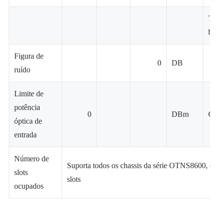
Tot
bo
Figura de
0
DB
ruído
Limite de
potência
0
DBm
Con
óptica de
entrada
Número de
Suporta todos os chassis da série OTNS8600, oc
slots
slots
ocupados