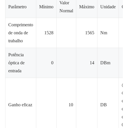
Valor
Parâmetro
Mínimo
Máximo
Unidade
Ob
Normal
Comprimento
de onda de
1528
1565
Nm
trabalho
Potência
óptica de
0
14
DBm
entrada
@ 
ópt
coe
Ganho eficaz
10
DB
de 
de
0.