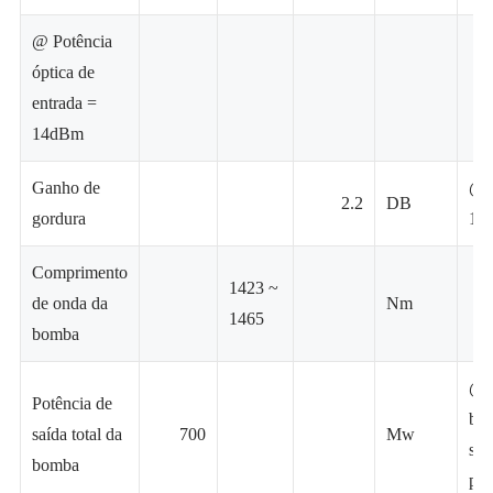
@ Potência
óptica de
entrada =
14dBm
Ganho de
@ 
2.2
DB
gordura
14
Comprimento
1423 ~
de onda da
Nm
1465
bomba
@ 
Potência de
bo
saída total da
700
Mw
ser
bomba
pa