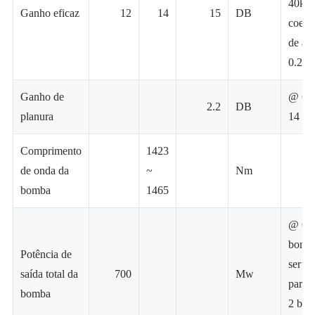
40km
Ganho eficaz
12
14
15
DB
coefic
de at
0.20
Ganho de
@ Ga
2.2
DB
planura
14
Comprimento
1423
de onda da
~
Nm
bomba
1465
@ Ca
bomb
Potência de
ser de
saída total da
700
Mw
para 
bomba
2 bom