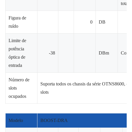
total
Figura de
0
DB
ruído
Limite de
potência
-38
DBm
Confi
óptica de
entrada
Número de
Suporta todos os chassis da série OTNS8600, oc
slots
slots
ocupados
Modelo
BOOST-DRA