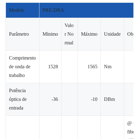
Modelo
PRE-DRA
Valo
Parâmetro
Mínimo
r No
Máximo
Unidade
Obser
rmal
Comprimento
de onda de
1528
1565
Nm
trabalho
Potência
óptica de
-36
-10
DBm
entrada
@ G.
fibra 