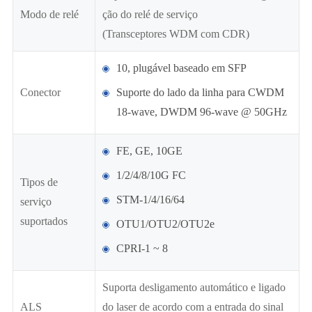
Modo de relé
ção do relé de serviço
(Transceptores WDM com CDR)
10, plugável baseado em SFP
Conector
Suporte do lado da linha para CWDM
18-wave, DWDM 96-wave @ 50GHz
FE, GE, 10GE
1/2/4/8/10G FC
Tipos de
STM-1/4/16/64
serviço
suportados
OTU1/OTU2/OTU2e
CPRI-1 ~ 8
Suporta desligamento automático e ligado
ALS
do laser de acordo com a entrada do sinal