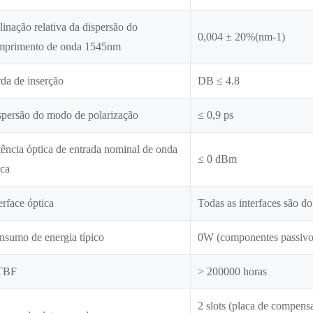
linação relativa da dispersão do
0,004 ± 20%(nm-1)
mprimento de onda 1545nm
da de inserção
DB ≤ 4.8
spersão do modo de polarização
≤ 0,9 ps
ência óptica de entrada nominal de onda
≤ 0 dBm
ica
erface óptica
Todas as interfaces são d
nsumo de energia típico
0W (componentes passivo
TBF
> 200000 horas
2 slots (placa de compens