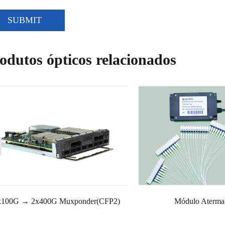
SUBMIT
odutos ópticos relacionados
x100G → 2x400G Muxponder(CFP2)
Módulo Aterm