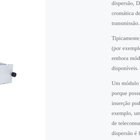
dispersão, 
cromática de
transmissão.
Tipicamente,
(por exemplo
embora módu
disponíveis.
Um módulo p
porque possu
inserção po
exemplo, um
de telecomu
dispersão é 