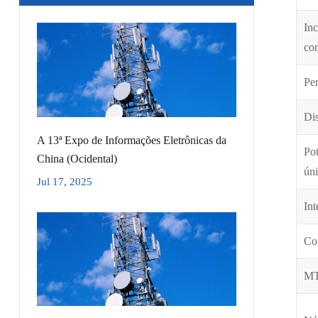
Inc
co
Per
Di
A 13ª Expo de Informações Eletrônicas da
Pot
China (Ocidental)
ún
Jul 17, 2025
Int
Co
M